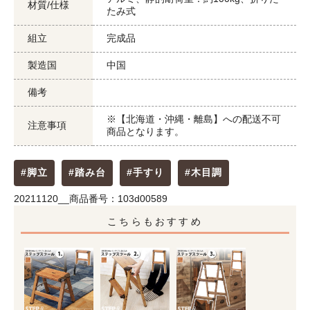
材質/仕様
たみ式
組立
完成品
製造国
中国
備考
※【北海道・沖縄・離島】への配送不可
注意事項
商品となります。
#脚立
#踏み台
#手すり
#木目調
20211120__商品番号：103d00589
こちらもおすすめ