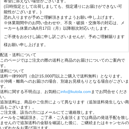
希望に添えない場合がございます。
(日時指定として出荷しましても、指定通りにお届けができない可
能性がございます。)
恐れ入りますが予めご理解頂きますようお願い申し上げます。
※休業期間中のお問い合わせや、不良・破損・交換等の対応は、メ
ーカーも休業の為8月17日（月）以降順次対応いたします。
ご不便をおかけし誠に申し訳ございませんが、予めご理解賜ります
様お願い申し上げます。
配送・送料について
このページではご注文の際の送料と商品のお届けについてのご案内で
す。
送料について
送料一律990円（合計15,000円以上ご購入で送料無料）となります。
※沖縄・離島へのお届けの場合、別途お見積もりとなる場合がございま
す。
送料に関する不明点は、お気軽に
info@kutola.com
までお問合せくださ
い。
追加送料は、商品やご住所によって異なります（追加送料発生しない商
品もございます）。
ご注文後、該当の方にはメールにてご連絡致します。
メールをご確認頂き、ご了承・ご入金頂くまでは商品の発送手配を致し
ませんので追加送料の金額を確認した後に、ご継続またはキャンセルの
いずれかをお選び頂けます。