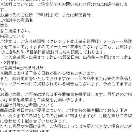
※送料については、ご注文前でもお問い合わせ頂ければお調べ致しま
す。
お届け先のご住所（市町村まで）または郵便番号
ご検討中の商品名
数量
をご連絡下さい。
納期について
ご注文は、ご入金確認後（クレジット売上確定処理後）メーカーへ発注
させて頂いておりますのでメーカーに在庫がございましても、お届けま
でに通常約3～5営業日前後お日にちを頂戴しております。
（ご入金確認～出荷まで：約1～3営業日内、出荷後～お届けまで：約1
～2営業日）
※営業日=土日祝日以外
※商品により若干多く日数が掛かる物もございます。
また、随時更新をいたしておりますが、一部欠品中または完売の商品も
ショップページにて掲載されている場合もございます。予めご了承下さ
い。
お届けの際、ご不在の場合は不在通知書を投函致します。再配達のご指
示は直接配送業者とご調整をお願い致します。
お届け日時のご希望について
商品の到着日付のご要望について、ご注文時の備考欄にてお伝え下さ
い。あくまでご希望としてのお伺いに留まりますが、可能な限りご希望
に合わせて手配させていただきます。
ただし商品やお届け先等、ご内容によってはお応えできない場合がござ
いますのでご了承願います。