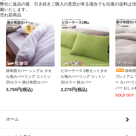
弊社に返品の後、引き続きご購入の意思が有る場合でも往復の送料は頂
戴いたします。
売れ筋商品
掛布団カバー シングル タオ
ピローケース 2枚セットタオ
掛布団
ル地カバーリング コットン
ル地カバーリング コットン
プレミアム
20カラー 掛け布団カバー
20カラー 枕カバー
ー カバーリ
バー おしゃ
3,750円(税込)
2,270円(税込)
SOLD OUT
ホーム