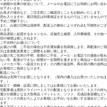
※納期や在庫の状況について、メールやお電話にてお気軽にお問い合わ
せ下さいませ。
お急ぎの場合など、ご注文前にご確認頂くことをお勧めいたします。
恐れ入りますが、着日指定は到着保証をするものではございませんので
予めご理解下さい。
また、お届け日時は混雑等、配送上の都合によりずれ込む可能性がござ
います。
商品遅延に起因するキャンセル、店舗売上補償、人件費補償、その他一
切の補償は致しかねます。
ご不在時のお届けについて
お届けの際、ご不在の場合は不在通知書を投函致します。再配達のご指
示は直接配送業者とご調整をお願い致します。
お届け先ご住所の不明、長期のご不在、メール・お電話での連絡が取れ
ない等、配達ができない状態が一定期間を過ぎますと商品は一旦出荷元
（メーカー等）へ返送されます。その際の返送料、再出荷の際の送料は
お客様のご負担となります。
配送について
商品は玄関でのお渡しとなります。（室内の搬入はお受けいたしかねま
す。）
組立て・開梱・設置に関しましてはお客様にてお願いいたします。
宅配業者は原則ドライバー１人での配達となりますので、１人での持ち
運びが困難となる大型商品（マットレス、ソファ、完成品食器棚など）
はトラックの荷おろしよりお客様にお手伝いをお願いする場合がござい
ます。