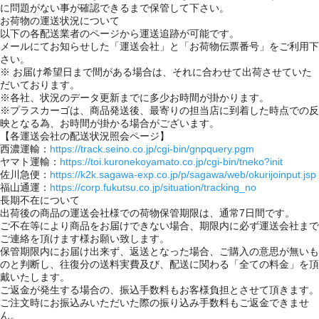
に問題がない事が確認できるまで保管して下さい。
お荷物の運送状況について
以下の各配送業者のページから運送追跡が可能です。
メールにてお知らせした「運送会社」と「お荷物伝票番号」をご利用下
さい。
※ お届け希望日まで間がある場合は、それに合わせて出荷させていた
だいております。
※各社、状況のデータ更新までに多少お時間が掛かります。
※プラスカーゴは、商品発送後、最寄りの担当店に到着した時点での反
映となる為、お時間が掛かる場合がございます。
【各運送会社の配送状況照会ページ】
西濃運輸：
https://track.seino.co.jp/cgi-bin/gnpquery.pgm
ヤマト運輸：
https://toi.kuronekoyamato.co.jp/cgi-bin/tneko?init
佐川急便：
https://k2k.sagawa-exp.co.jp/p/sagawa/web/okurijoinput.jsp
福山通運：
https://corp.fukutsu.co.jp/situation/tracking_no
長期不在について
出荷後の商品の運送会社様での荷物保管期限は、通常7日間です。
ご不在等により商品をお届けできない場合、期限内に必ず運送会社まで
ご連絡を頂けます様お願い致します。
保管期限内にお届け出来ず、返送となった場合、ご購入の意思が無いも
のと判断し、往復分の送料実費及び、配送に関わる「全ての料金」を頂
戴いたします。
ご返金が発生する場合の、振込手数料もお客様負担とさせて頂きます。
ご注文時にお振込みいただいた際の振り込み手数料もご返金できませ
ん。