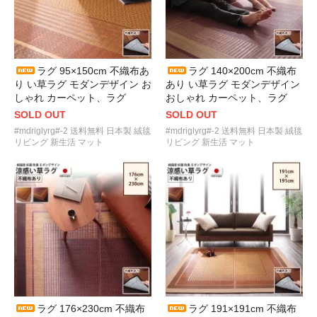
ラグ 95×150cm 不織布あ
ラグ 140×200cm 不織布
り い草ラグ モダンデザイン お
あり い草ラグ モダンデザイン
しゃれ カーペット、ラグ
おしゃれ カーペット、ラグ
SOLD OUT
SOLD OUT
#mdriglyrg#-2 送料無料 日本製 絨毯
#mdriglyrg#-2 送料無料 日本製 絨毯
リビング 新生活 マット
リビング 新生活 マット
ラグ 176×230cm 不織布
ラグ 191×191cm 不織布