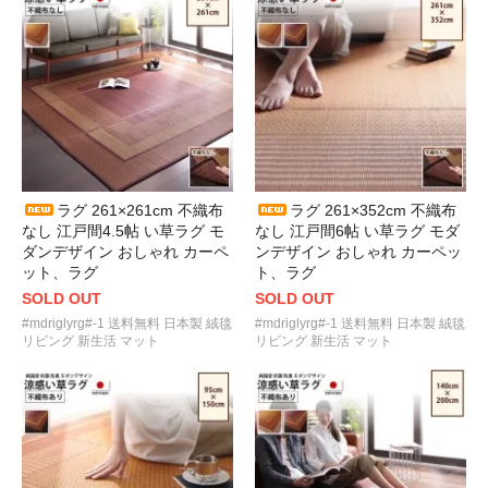
ラグ 261×261cm 不織布
ラグ 261×352cm 不織布
なし 江戸間4.5帖 い草ラグ モ
なし 江戸間6帖 い草ラグ モダ
ダンデザイン おしゃれ カーペ
ンデザイン おしゃれ カーペッ
ット、ラグ
ト、ラグ
SOLD OUT
SOLD OUT
#mdriglyrg#-1 送料無料 日本製 絨毯
#mdriglyrg#-1 送料無料 日本製 絨毯
リビング 新生活 マット
リビング 新生活 マット