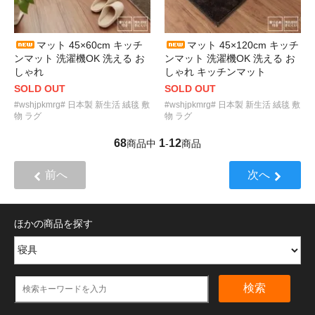
マット 45×60cm キッチ
マット 45×120cm キッチ
ンマット 洗濯機OK 洗える お
ンマット 洗濯機OK 洗える お
しゃれ
しゃれ キッチンマット
SOLD OUT
SOLD OUT
#wshjpkmrg# 日本製 新生活 絨毯 敷
#wshjpkmrg# 日本製 新生活 絨毯 敷
物 ラグ
物 ラグ
68
1
12
商品中
-
商品
前へ
次へ
ほかの商品を探す
検索