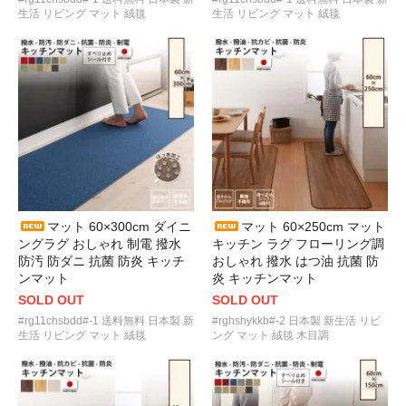
生活 リビング マット 絨毯
生活 リビング マット 絨毯
マット 60×300cm ダイニ
マット 60×250cm マット
ングラグ おしゃれ 制電 撥水
キッチン ラグ フローリング調
防汚 防ダニ 抗菌 防炎 キッチ
おしゃれ 撥水 はつ油 抗菌 防
ンマット
炎 キッチンマット
SOLD OUT
SOLD OUT
#rg11chsbdd#-1 送料無料 日本製 新
#rghshykkb#-2 日本製 新生活 リビ
生活 リビング マット 絨毯
ング マット 絨毯 木目調