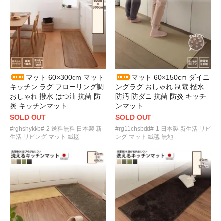
マット 60×300cm マット
マット 60×150cm ダイニ
キッチン ラグ フローリング調
ングラグ おしゃれ 制電 撥水
おしゃれ 撥水 はつ油 抗菌 防
防汚 防ダニ 抗菌 防炎 キッチ
炎 キッチンマット
ンマット
SOLD OUT
SOLD OUT
#rghshykkb#-2 送料無料 日本製 新
#rg11chsbdd#-1 日本製 新生活 リビ
生活 リビング マット 絨毯
ング マット 絨毯 無地