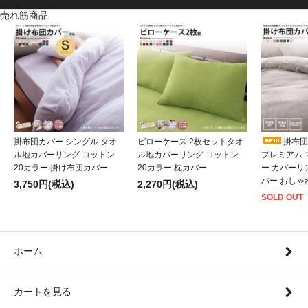
売れ筋商品
掛布団カバー シングル タオ
ピローケース 2枚セットタオ
掛布団
ル地カバーリング コットン
ル地カバーリング コットン
プレミアム
20カラー 掛け布団カバー
20カラー 枕カバー
ー カバーリ
バー おしゃ
3,750円(税込)
2,270円(税込)
SOLD OUT
ホーム
カートを見る