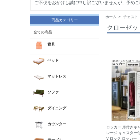
ご不便をおかけし誠に申し訳ございませんが、予めご
ホーム
>
チェスト
商品カテゴリー
クローゼッ
全ての商品
寝具
ベッド
マットレス
ソファ
ダイニング
カウンター
ロッカー 扉付きキ
レージ キャスター付き 
V ロック ロッカー