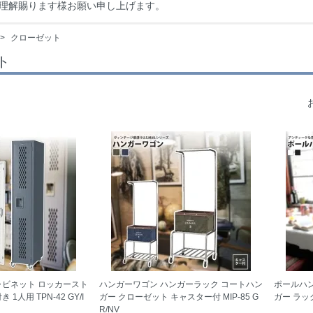
理解賜ります様お願い申し上げます。
>
クローゼット
ト
ャビネット ロッカースト
ハンガーワゴン ハンガーラック コートハン
ポールハン
1人用 TPN-42 GY/I
ガー クローゼット キャスター付 MIP-85 G
ガー ラック 
R/NV