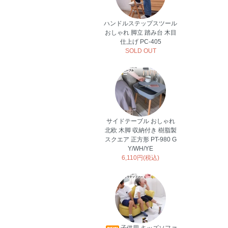
ハンドルステップスツール
おしゃれ 脚立 踏み台 木目
仕上げ PC-405
SOLD OUT
サイドテーブル おしゃれ
北欧 木脚 収納付き 樹脂製
スクエア 正方形 PT-980 G
Y/WH/YE
6,110円(税込)