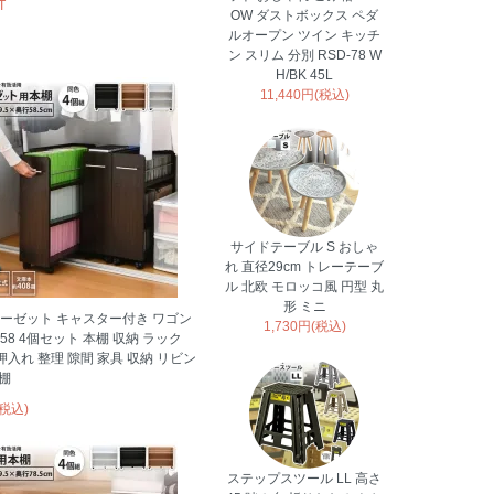
T
OW ダストボックス ペダ
ルオープン ツイン キッチ
ン スリム 分別 RSD-78 W
H/BK 45L
11,440円(税込)
サイドテーブル S おしゃ
れ 直径29cm トレーテーブ
ル 北欧 モロッコ風 円型 丸
形 ミニ
ーゼット キャスター付き ワゴン
1,730円(税込)
58 4個セット 本棚 収納 ラック
押入れ 整理 隙間 家具 収納 リビン
 棚
(税込)
ステップスツール LL 高さ