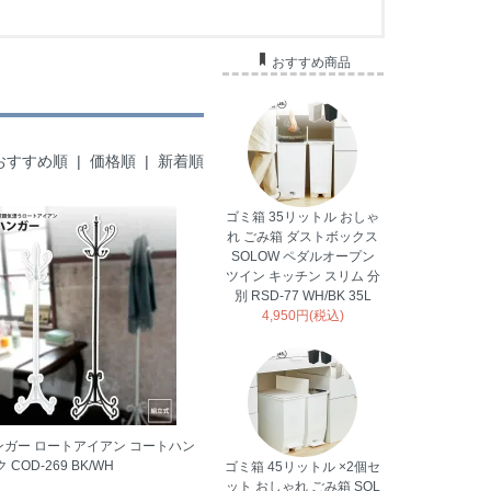
おすすめ商品
おすすめ順 |
価格順
|
新着順
ゴミ箱 35リットル おしゃ
れ ごみ箱 ダストボックス
SOLOW ペダルオープン
ツイン キッチン スリム 分
別 RSD-77 WH/BK 35L
4,950円(税込)
ガー ロートアイアン コートハン
COD-269 BK/WH
ゴミ箱 45リットル ×2個セ
ット おしゃれ ごみ箱 SOL