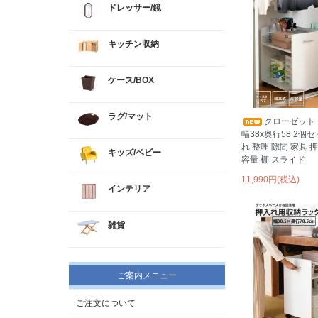
ドレッサー/鏡
キッチン収納
ケース/BOX
ラグ/マット
クローゼット
幅38x奥行58 2個
れ 整理 隙間 家具 
キッズ/ベビー
容量 棚 スライド
11,990円(税込)
インテリア
雑貨
ご案内メニュー
ご注文について