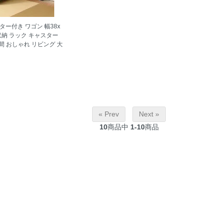
ター付き ワゴン 幅38x
収納 ラック キャスター
間 おしゃれ リビング 大
« Prev
Next »
10
商品中
1-10
商品