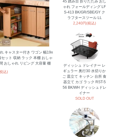
45 踏み台 折りたたみ おし
ゃれ フォールディング LF
S-413 BK/GR/SBE/GY ク
ラフタースツール LL
2,240円(税込)
れ キャスター付き ワゴン 幅19x
4個セット 収納 ラック 本棚 おしゃ
隙間 おしゃれ リビング 大容量 棚
ディッシュ ドレイナー レ
ギュラー 奥行30 水切りか
(税込)
ご 皿立て キッチン 台所 食
器立て カゴ ラック RST-5
56 BK/WH ディッシュドレ
イナー
SOLD OUT