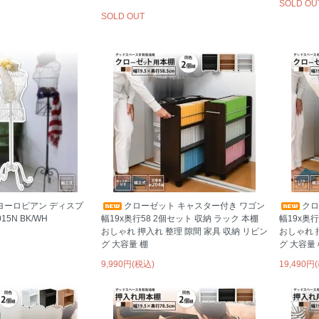
SOLD OU
SOLD OUT
ヨーロピアン ディスプ
クローゼット キャスター付き ワゴン
クロ
15N BK/WH
幅19x奥行58 2個セット 収納 ラック 本棚
幅19x奥行
おしゃれ 押入れ 整理 隙間 家具 収納 リビン
おしゃれ 
グ 大容量 棚
グ 大容量
9,990円(税込)
19,490円