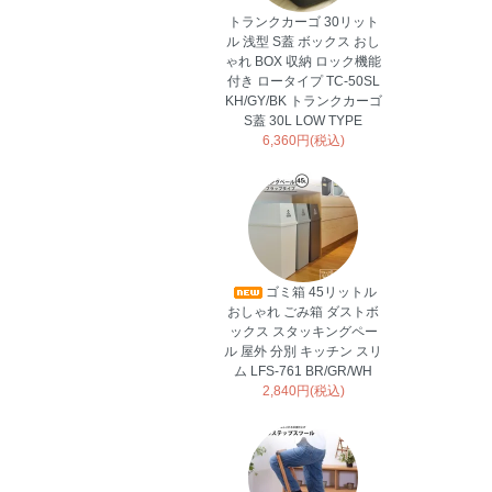
トランクカーゴ 30リット
ル 浅型 S蓋 ボックス おし
ゃれ BOX 収納 ロック機能
付き ロータイプ TC-50SL
KH/GY/BK トランクカーゴ
S蓋 30L LOW TYPE
6,360円(税込)
ゴミ箱 45リットル
おしゃれ ごみ箱 ダストボ
ックス スタッキングペー
ル 屋外 分別 キッチン スリ
ム LFS-761 BR/GR/WH
2,840円(税込)