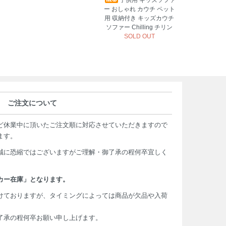
子供用 キッズソファ
ー おしゃれ カウチ ペット
用 収納付き キッズカウチ
ソファー Chilling チリン
SOLD OUT
ご注文について
ど休業中に頂いたご注文順に対応させていただきますので
ます。
誠に恐縮ではございますがご理解・御了承の程何卒宜しく
カー在庫」となります。
けておりますが、タイミングによっては商品が欠品や入荷
了承の程何卒お願い申し上げます。