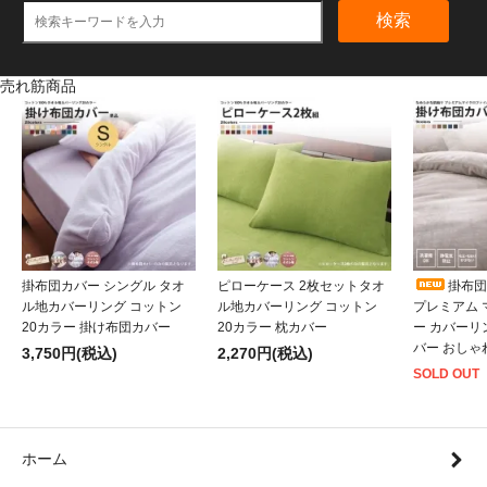
検索
売れ筋商品
掛布団カバー シングル タオ
ピローケース 2枚セットタオ
掛布団
ル地カバーリング コットン
ル地カバーリング コットン
プレミアム
20カラー 掛け布団カバー
20カラー 枕カバー
ー カバーリ
バー おしゃ
3,750円(税込)
2,270円(税込)
SOLD OUT
ホーム