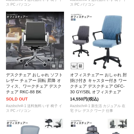
ス PC パソコン
ス PC パソコン
デスクチェア おしゃれ ソフト
オフィスチェアー おしゃれ 肘
レザー チェアー 回転 昇降 オ
掛け付き キャスター付き ワー
フィス、ワークチェア デスク
クチェア デスクチェア OFC-
チェア RKC-88 BK
30 GY/SBL オフィスチェア
SOLD OUT
14,550円(税込)
#azdschr#-1 送料無料 いす 椅子 イ
#azdschr#-1 新生活 カジュアル 在
ス PC パソコン
宅 テレ デスク ワーク 仕事