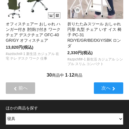
オフィスチェアー おしゃれ ハ
折りたたみスツール おしゃれ
ンガー付き 肘掛け付き ワーク
円形 丸型 チェア いす イス 椅
チェア デスクチェア OFC-40
子 PC-31
GR/GY オフィスチェア
RD/YE/GR/BE/DGY/SBK ロン
ダ
13,820円(税込)
2,330円(税込)
#azdschr#-1 新生活 カジュアル 在
宅 テレ デスク ワーク 仕事
#azpchfl#-1 新生活 カジュアル シン
プル スリム コンパクト
30
1
12
商品中
-
商品
前へ
次へ
ほかの商品を探す