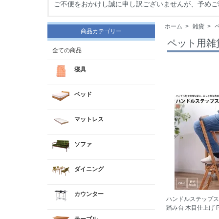
ご不便をおかけし誠に申し訳ございませんが、予めご
ホーム
>
雑貨
>
商品カテゴリー
ペット用雑
全ての商品
寝具
ベッド
マットレス
ソファ
ダイニング
カウンター
ハンドルステップス
踏み台 木目仕上げ PC