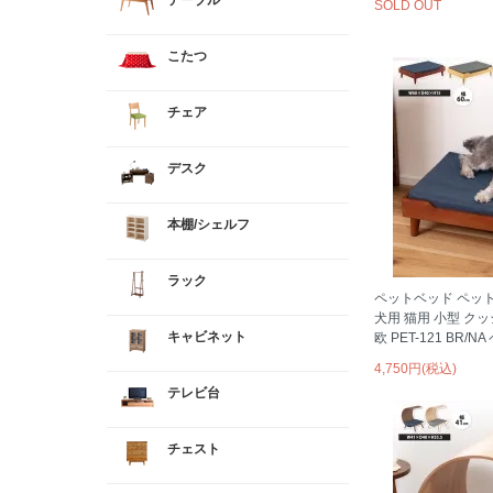
テーブル
SOLD OUT
こたつ
チェア
デスク
本棚/シェルフ
ラック
ペットベッド ペット
犬用 猫用 小型 ク
キャビネット
欧 PET-121 BR/
4,750円(税込)
テレビ台
チェスト