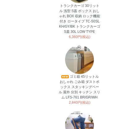
トランクカーゴ 30リット
ル 浅型 S蓋 ボックス おし
ゃれ BOX 収納 ロック機能
付き ロータイプ TC-50SL
KH/GY/BK トランクカーゴ
S蓋 30L LOW TYPE
6,360円(税込)
ゴミ箱 45リットル
おしゃれ ごみ箱 ダストボ
ックス スタッキングペー
ル 屋外 分別 キッチン スリ
ム LFS-761 BR/GR/WH
2,840円(税込)