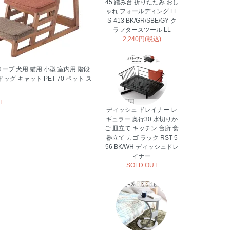
45 踏み台 折りたたみ おし
ゃれ フォールディング LF
S-413 BK/GR/SBE/GY ク
ラフタースツール LL
2,240円(税込)
ープ 犬用 猫用 小型 室内用 階段
ッグ キャット PET-70 ペット ス
T
ディッシュ ドレイナー レ
ギュラー 奥行30 水切りか
ご 皿立て キッチン 台所 食
器立て カゴ ラック RST-5
56 BK/WH ディッシュドレ
イナー
SOLD OUT