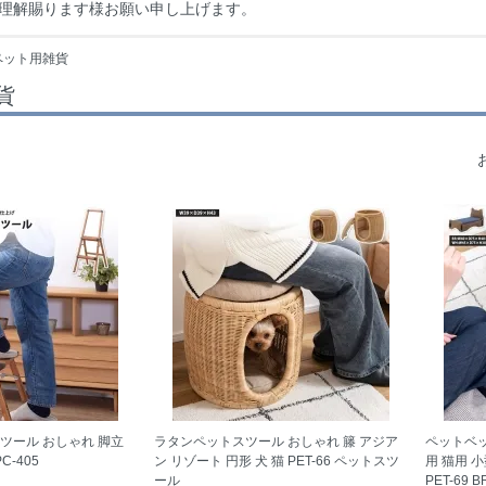
理解賜ります様お願い申し上げます。
ペット用雑貨
貨
ツール おしゃれ 脚立
ラタンペットスツール おしゃれ 籐 アジア
ペットベッ
-405
ン リゾート 円形 犬 猫 PET-66 ペットスツ
用 猫用 
ール
PET-69 B