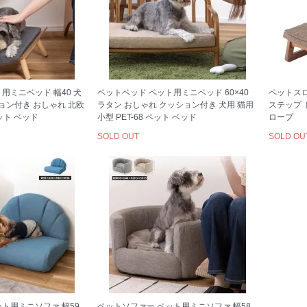
用ミニベッド 幅40 犬
ペットベッド ペット用ミニベッド 60×40
ペットスロ
ション付き おしゃれ 北欧
ラタン おしゃれ クッション付き 犬用 猫用
ステップ ド
 ペット ベッド
小型 PET-68 ペット ベッド
ロープ
SOLD OUT
SOLD OU
ト用ミニソファ 幅59
ペットソファー ペット用ミニソファ 幅58