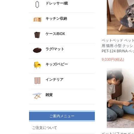
ドレッサー/鏡
キッチン収納
ケース/BOX
ペットベッド ペット
用 猫用 小型 クッ
ラグ/マット
PET-124 BR/NA
9,030円(税込)
キッズ/ベビー
インテリア
雑貨
ご案内メニュー
ご注文について
ペットソファー ペッ