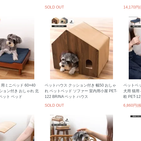
SOLD OUT
14,170円
用ミニベッド 60×40
ペットハウス クッション付き 幅50 おしゃ
ペットベッ
ッション付き おしゃれ 北
れ ペットベッド ソファー 室内用小屋 PET-
犬用 猫用
NA ペット ベッド
122 BR/NA ペット ハウス
欧 PET-1
SOLD OUT
6,860円(