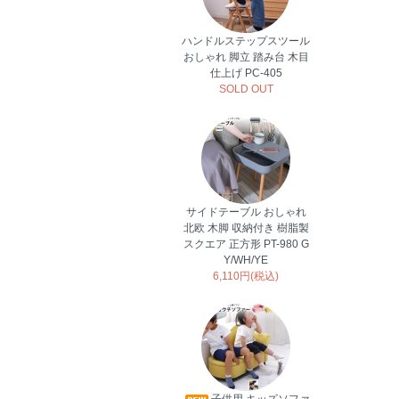
ハンドルステップスツール
おしゃれ 脚立 踏み台 木目
仕上げ PC-405
SOLD OUT
サイドテーブル おしゃれ
北欧 木脚 収納付き 樹脂製
スクエア 正方形 PT-980 G
Y/WH/YE
6,110円(税込)