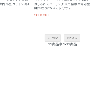
室内 小型 コットン 綿 P
おしゃれ カバーリング 犬用 猫用 室内 小型
ァ
PET-72 GY/IV ペット ソファ
SOLD OUT
« Prev
Next »
11
商品中
1-11
商品