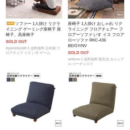
ソファー 1人掛け リクラ
座椅子 1人掛け おしゃれ リク
イニング ゲーミング座椅子 座
ライニング フロアチェアー フ
椅子、高座椅子
ロアーソファ いす イス フロア
ローソファ RKC-436
SOLD OUT
BE/GY/NV
#gametazat#-1 送料無料 日本製 フ
SOLD OUT
ロアチェア イス いす ゲーム
azktzas-1 送料無料 新生活 カジュア
ル コーデュロイ