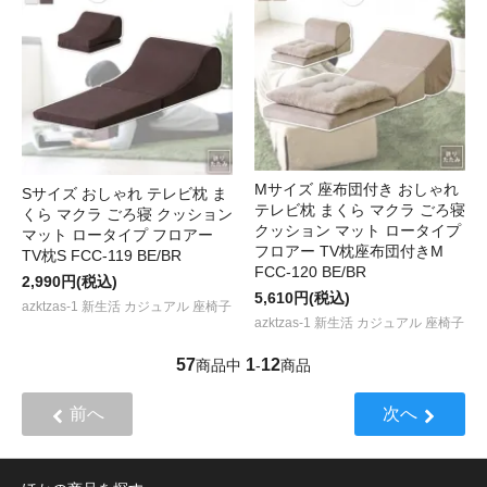
Mサイズ 座布団付き おしゃれ
Sサイズ おしゃれ テレビ枕 ま
テレビ枕 まくら マクラ ごろ寝
くら マクラ ごろ寝 クッション
クッション マット ロータイプ
マット ロータイプ フロアー
フロアー TV枕座布団付きM
TV枕S FCC-119 BE/BR
FCC-120 BE/BR
2,990円(税込)
5,610円(税込)
azktzas-1 新生活 カジュアル 座椅子
azktzas-1 新生活 カジュアル 座椅子
57
1
12
商品中
-
商品
前へ
次へ