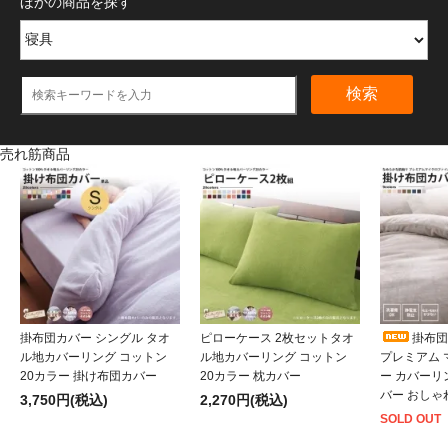
ほかの商品を探す
検索
売れ筋商品
掛布団カバー シングル タオ
ピローケース 2枚セットタオ
掛布団
ル地カバーリング コットン
ル地カバーリング コットン
プレミアム
20カラー 掛け布団カバー
20カラー 枕カバー
ー カバーリ
バー おしゃ
3,750円(税込)
2,270円(税込)
SOLD OUT