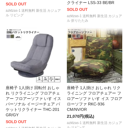
クライナー LSS-33 BE/BR
SOLD OUT
SOLD OUT
azktzas-1 送料無料 新生活 カジュア
ル リビング
azktzas-1 送料無料 新生活 カジュア
ル 折りたたみ
座椅子 1人掛け 回転付 おしゃ
座椅子 1人掛け おしゃれ リク
れ リクライニング フロアチェ
ライニング フロアチェアー フ
アー フロアーソファ いす イス
ロアーソファ いす イス フロア
パーソナル イージーチェア バ
ローソファ RKC-936
ケットリクライナー THC-201
CM/NV/OR
GR/GY
21,070円(税込)
SOLD OUT
azktzas-1 送料無料 新生活 カジュア
ル リビング