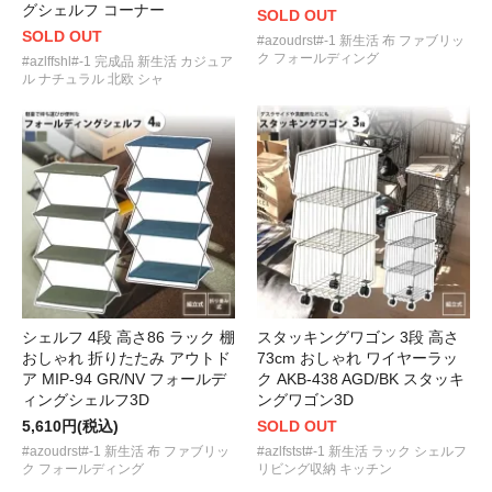
グシェルフ コーナー
SOLD OUT
SOLD OUT
#azoudrst#-1 新生活 布 ファブリッ
ク フォールディング
#azlffshl#-1 完成品 新生活 カジュア
ル ナチュラル 北欧 シャ
シェルフ 4段 高さ86 ラック 棚
スタッキングワゴン 3段 高さ
おしゃれ 折りたたみ アウトド
73cm おしゃれ ワイヤーラッ
ア MIP-94 GR/NV フォールデ
ク AKB-438 AGD/BK スタッキ
ィングシェルフ3D
ングワゴン3D
5,610円(税込)
SOLD OUT
#azoudrst#-1 新生活 布 ファブリッ
#azlfstst#-1 新生活 ラック シェルフ
ク フォールディング
リビング収納 キッチン