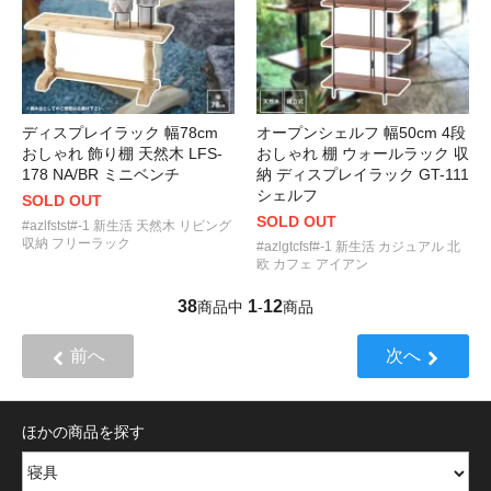
ディスプレイラック 幅78cm
オープンシェルフ 幅50cm 4段
おしゃれ 飾り棚 天然木 LFS-
おしゃれ 棚 ウォールラック 収
178 NA/BR ミニベンチ
納 ディスプレイラック GT-111
シェルフ
SOLD OUT
SOLD OUT
#azlfstst#-1 新生活 天然木 リビング
収納 フリーラック
#azlgtcfsf#-1 新生活 カジュアル 北
欧 カフェ アイアン
38
1
12
商品中
-
商品
前へ
次へ
ほかの商品を探す