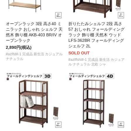
オープンラック 3段 高さ40 ミ
折りたたみシェルフ 2段 高さ
ニラック おしゃれ シェルフ 天
57 おしゃれ フォールディング
然木 飾り棚 AKB-403 BR/IV オ
ラック 飾り棚 天然木 ウッド
ープンラック
LFS-362BR フォールディング
シェルフ 2L
2,890円(税込)
SOLD OUT
#azlfst#-1 完成品 新生活 カジュアル
ナチュラル
#azlffshl#-1 完成品 新生活 カジュア
ル ナチュラル 北欧 シャ