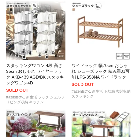
スタッキングワゴン 4段 高さ
ワイドラック 幅70cm おしゃ
95cm おしゃれ ワイヤーラッ
れ シューズラック 積み重ね可
ク AKB-439 AGD/BK スタッキ
能 LFS-358NA ワイドラック
ングワゴン4D
SOLD OUT
SOLD OUT
#azentst#-1 新生活 下駄箱 玄関収納
スタッキング
#azlfstst#-1 新生活 ラック シェルフ
リビング収納 キッチン