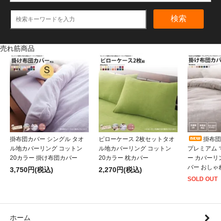
検索
売れ筋商品
掛布団カバー シングル タオ
ピローケース 2枚セットタオ
掛布団
ル地カバーリング コットン
ル地カバーリング コットン
プレミアム
20カラー 掛け布団カバー
20カラー 枕カバー
ー カバーリ
バー おしゃ
3,750円(税込)
2,270円(税込)
SOLD OUT
ホーム