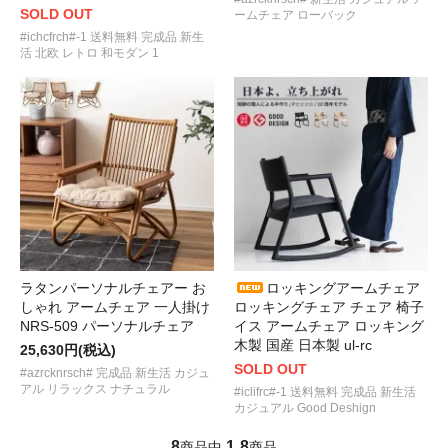
SOLD OUT
ームチェア ローバック
#ichcfrch#-1 送料無料 完成品 新生
活 北欧 レトロ 和モダン 1
ラタンパーソナルチェアー お
ロッキングアームチェア
しゃれ アームチェア 一人掛け
ロッキングチェア チェア 椅子
NRS-509 パーソナルチェア
イス アームチェア ロッキング
木製 国産 日本製 ul-rc
25,630円(税込)
SOLD OUT
#azrcknrsch# 完成品 新生活 カジュ
アル リラックス ナチュラル
#iclifrc#-1 送料無料 完成品 新生活
カジュアル Good Deshign
8
1
8
商品中
-
商品