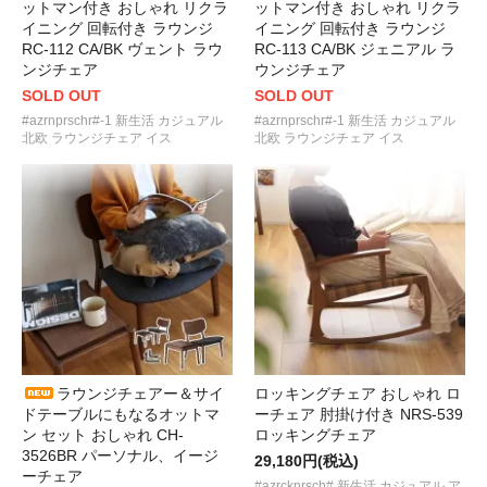
ットマン付き おしゃれ リクラ
ットマン付き おしゃれ リクラ
イニング 回転付き ラウンジ
イニング 回転付き ラウンジ
RC-112 CA/BK ヴェント ラウ
RC-113 CA/BK ジェニアル ラ
ンジチェア
ウンジチェア
SOLD OUT
SOLD OUT
#azrnprschr#-1 新生活 カジュアル
#azrnprschr#-1 新生活 カジュアル
北欧 ラウンジチェア イス
北欧 ラウンジチェア イス
ラウンジチェアー＆サイ
ロッキングチェア おしゃれ ロ
ドテーブルにもなるオットマ
ーチェア 肘掛け付き NRS-539
ン セット おしゃれ CH-
ロッキングチェア
3526BR パーソナル、イージ
29,180円(税込)
ーチェア
#azrcknrsch# 新生活 カジュアル ア