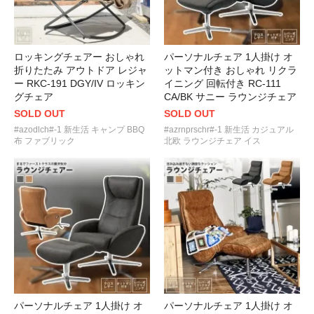
ロッキングチェアー おしゃれ
パーソナルチェア 1人掛け オ
折りたたみ アウトドア レジャ
ットマン付き おしゃれ リクラ
ー RKC-191 DGY/IV ロッキン
イニング 回転付き RC-111
グチェア
CA/BK サニー ラウンジチェア
SOLD OUT
SOLD OUT
#azodlch#-1 新生活 キャンプ BBQ
#azrnprschr#-1 新生活 カジュアル
布 ファブリック
北欧 ラウンジチェア イス
パーソナルチェア 1人掛け オ
パーソナルチェア 1人掛け オ